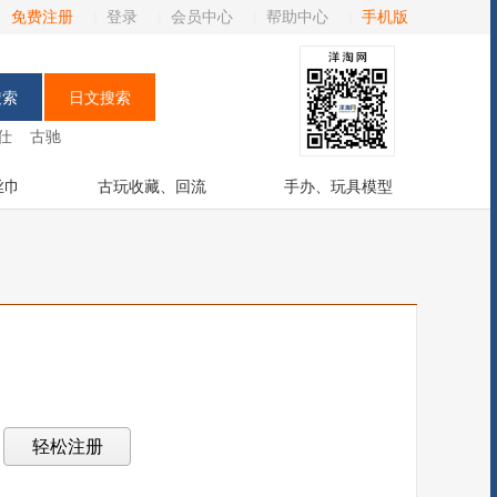
免费注册
|
登录
|
会员中心
|
帮助中心
|
手机版
仕
古驰
丝巾
古玩收藏、回流
手办、玩具模型
？