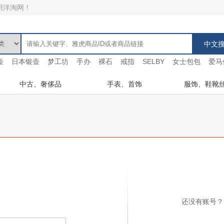
用洋淘网！
壶
日本银壶
梦工坊
手办
裸石
戒指
SELBY
女士包包
爱马
中古、奢侈品
手表、首饰
服饰、鞋靴
还没有账号