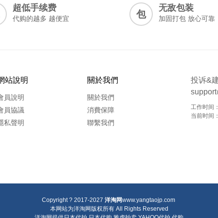
超低手续费
无敌包装
包
代购的越多 越便宜
加固打包 放心可靠
網站說明
關於我們
投诉&
suppor
會員說明
關於我們
工作时间：9
會員協議
消費保障
当前时间：20
隱私聲明
聯繫我們
Copyright ? 2017-2027
洋淘网
www.yangtaojp.com
本网站为洋淘网版权所有
All Rights Reserved
洋淘网提供
日本代拍
日本代购
雅虎拍卖
YAHOO代拍
代购