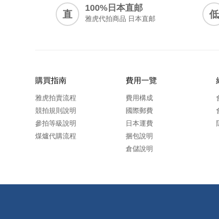
100%日本直邮
直
低
雅虎代拍商品 日本直邮
購買指南
費用一覽
雅虎拍賣流程
費用構成
競拍規則說明
國際郵費
參拍等級說明
日本運費
煤爐代購流程
捆包說明
倉儲說明