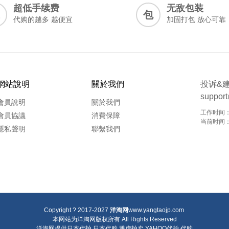
超低手续费
无敌包装
包
代购的越多 越便宜
加固打包 放心可靠
網站說明
關於我們
投诉&
suppor
會員說明
關於我們
工作时间：9
會員協議
消費保障
当前时间：20
隱私聲明
聯繫我們
Copyright ? 2017-2027
洋淘网
www.yangtaojp.com
本网站为洋淘网版权所有
All Rights Reserved
洋淘网提供
日本代拍
日本代购
雅虎拍卖
YAHOO代拍
代购