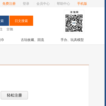
免费注册
|
登录
|
会员中心
|
帮助中心
|
手机版
仕
古驰
丝巾
古玩收藏、回流
手办、玩具模型
？