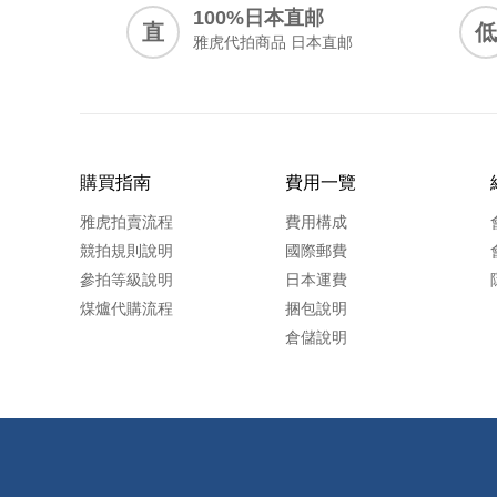
100%日本直邮
直
低
雅虎代拍商品 日本直邮
購買指南
費用一覽
雅虎拍賣流程
費用構成
競拍規則說明
國際郵費
參拍等級說明
日本運費
煤爐代購流程
捆包說明
倉儲說明