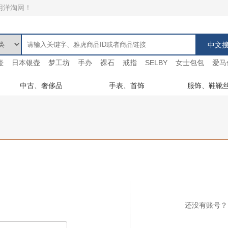
用洋淘网！
壶
日本银壶
梦工坊
手办
裸石
戒指
SELBY
女士包包
爱马
中古、奢侈品
手表、首饰
服饰、鞋靴
还没有账号