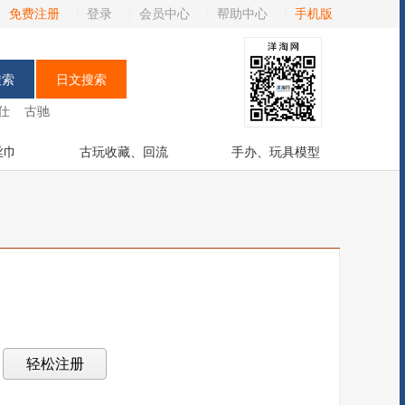
免费注册
|
登录
|
会员中心
|
帮助中心
|
手机版
仕
古驰
丝巾
古玩收藏、回流
手办、玩具模型
？