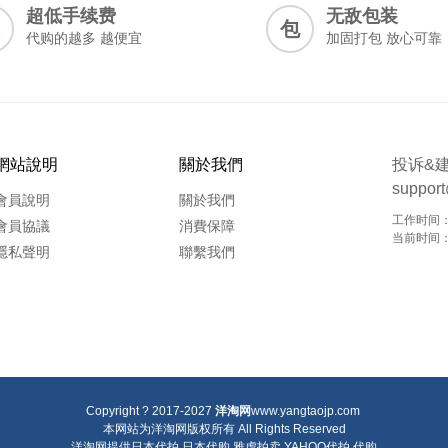
超低手续费
无敌包装
包
代购的越多 越便宜
加固打包 放心可靠
網站說明
關於我們
投诉&
suppor
會員說明
關於我們
工作时间：9
會員協議
消費保障
当前时间：20
隱私聲明
聯繫我們
Copyright ? 2017-2027
洋淘网
www.yangtaojp.com
本网站为洋淘网版权所有
All Rights Reserved
洋淘网提供
日本代拍
日本代购
雅虎拍卖
YAHOO代拍
代购