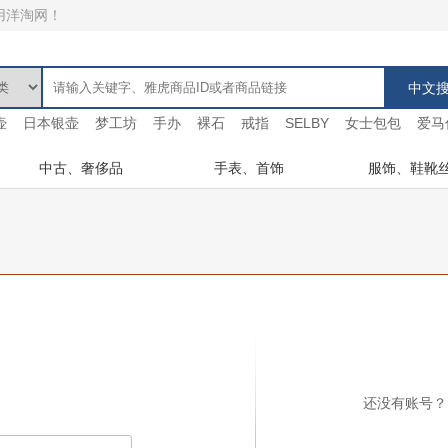
用洋淘网！
壶
日本银壶
梦工坊
手办
裸石
戒指
SELBY
女士包包
爱马
中古、奢侈品
手表、首饰
服饰、鞋靴
还没有账号