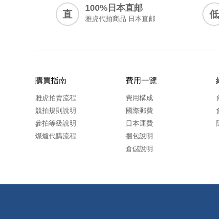
100%日本直邮
直
低
雅虎代拍商品 日本直邮
購買指南
費用一覽
雅虎拍賣流程
費用構成
競拍規則說明
國際郵費
參拍等級說明
日本運費
煤爐代購流程
捆包說明
倉儲說明