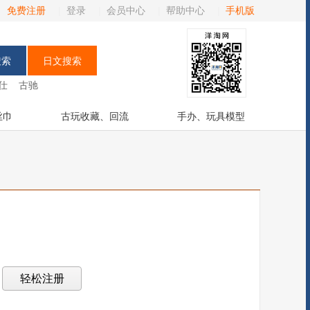
免费注册
|
登录
|
会员中心
|
帮助中心
|
手机版
仕
古驰
丝巾
古玩收藏、回流
手办、玩具模型
？