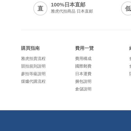
100%日本直邮
直
低
雅虎代拍商品 日本直邮
購買指南
費用一覽
雅虎拍賣流程
費用構成
競拍規則說明
國際郵費
參拍等級說明
日本運費
煤爐代購流程
捆包說明
倉儲說明