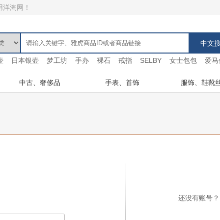
用洋淘网！
壶
日本银壶
梦工坊
手办
裸石
戒指
SELBY
女士包包
爱马
中古、奢侈品
手表、首饰
服饰、鞋靴
还没有账号