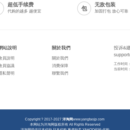
超低手续费
无敌包装
包
代购的越多 越便宜
加固打包 放心可靠
網站說明
關於我們
投诉&
suppor
會員說明
關於我們
工作时间：9
會員協議
消費保障
当前时间：20
隱私聲明
聯繫我們
Copyright ? 2017-2027
洋淘网
www.yangtaojp.com
本网站为洋淘网版权所有
All Rights Reserved
洋淘网提供
日本代拍
日本代购
雅虎拍卖
YAHOO代拍
代购