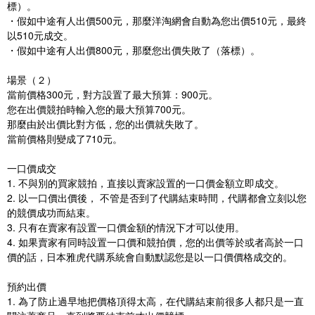
標）。
・假如中途有人出價500元，那麼洋淘網會自動為您出價510元，最終
以510元成交。
・假如中途有人出價800元，那麼您出價失敗了（落標）。
場景（２）
當前價格300元，對方設置了最大預算：900元。
您在出價競拍時輸入您的最大預算700元。
那麼由於出價比對方低，您的出價就失敗了。
當前價格則變成了710元。
一口價成交
1. 不與別的買家競拍，直接以賣家設置的一口價金額立即成交。
2. 以一口價出價後， 不管是否到了代購結束時間，代購都會立刻以您
的競價成功而結束。
3. 只有在賣家有設置一口價金額的情況下才可以使用。
4. 如果賣家有同時設置一口價和競拍價，您的出價等於或者高於一口
價的話，日本雅虎代購系統會自動默認您是以一口價價格成交的。
預約出價
1. 為了防止過早地把價格頂得太高，在代購結束前很多人都只是一直