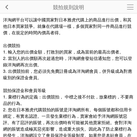
競拍規則說明
洋淘網平台可以讓中國買家對日本雅虎代購上的商品進行出價，和其
他日本買家競爭。就像在代購場一樣，多個買家對同一件商品進行競
價，在規定的時間內價高者得。
出價競拍
1. 輸入您的出價金額，打敗別的買家，成為當前的最高出價者。
2. 當別人的出價額再次超過您時，洋淘網會發短信通知您，您可以登
錄洋淘網再次出價。
3. 出價競拍前，您必須先免費註冊成為洋淘網會員，併升級成為對應
級別的保證金會員。
競拍保證金和會員等級
1. 棄標行為的定義：出價競拍， 中標之後不付款，放棄標的，不要商
品的行為。
2. 您在日本雅虎代購競拍的賬號是洋淘網所有。每個賬號都和信用卡
綁定，有實名認證。一旦發生棄標行為，賣家會給予洋淘網賬號惡
評。有了惡評的賬號，再次出價時有可能被其他賣家拒絕。會對洋淘
網的賬號造成極其惡劣影響，造成重大損失。因此為了防止棄標行為
的發生，洋淘網設立了會員保證金等級制度。如果您是本站會員，在