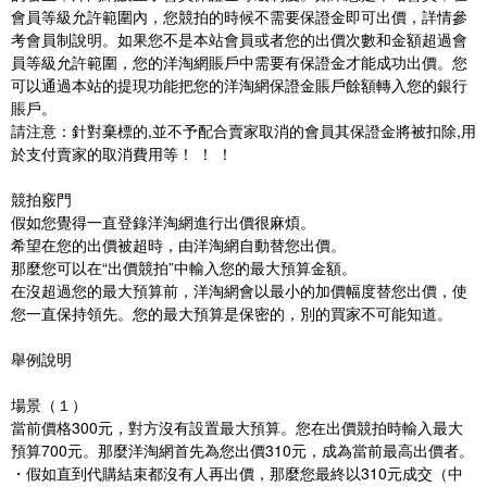
會員等級允許範圍內，您競拍的時候不需要保證金即可出價，詳情參
考會員制說明。如果您不是本站會員或者您的出價次數和金額超過會
員等級允許範圍，您的洋淘網賬戶中需要有保證金才能成功出價。您
可以通過本站的提現功能把您的洋淘網保證金賬戶餘額轉入您的銀行
賬戶。
請注意：針對棄標的,並不予配合賣家取消的會員其保證金將被扣除,用
於支付賣家的取消費用等！ ！ ！
競拍竅門
假如您覺得一直登錄洋淘網進行出價很麻煩。
希望在您的出價被超時，由洋淘網自動替您出價。
那麼您可以在“出價競拍”中輸入您的最大預算金額。
在沒超過您的最大預算前，洋淘網會以最小的加價幅度替您出價，使
您一直保持領先。您的最大預算是保密的，別的買家不可能知道。
舉例說明
場景（１）
當前價格300元，對方沒有設置最大預算。您在出價競拍時輸入最大
預算700元。那麼洋淘網首先為您出價310元，成為當前最高出價者。
・假如直到代購結束都沒有人再出價，那麼您最終以310元成交（中