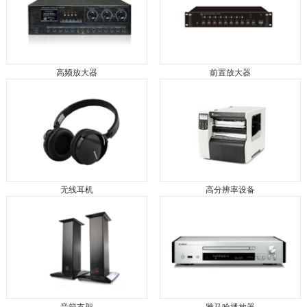
高频放大器
前置放大器
无线耳机
高分辨率设备
音箱支架
雅马哈播放器